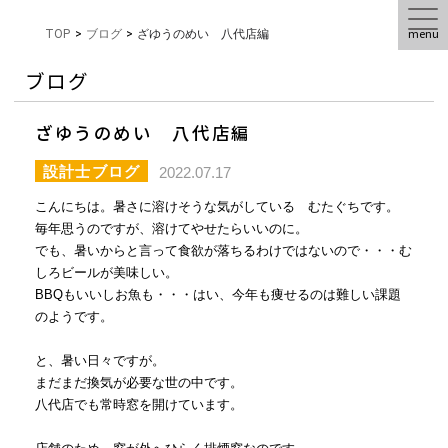
menu
TOP
>
ブログ
>
ざゆうのめい 八代店編
ブログ
ざゆうのめい 八代店編
設計士ブログ
2022.07.17
こんにちは。暑さに溶けそうな気がしている むたぐちです。
毎年思うのですが、溶けてやせたらいいのに。
でも、暑いからと言って食欲が落ちるわけではないので・・・む
しろビールが美味しい。
BBQもいいしお魚も・・・はい、今年も痩せるのは難しい課題
のようです。
と、暑い日々ですが。
まだまだ換気が必要な世の中です。
八代店でも常時窓を開けています。