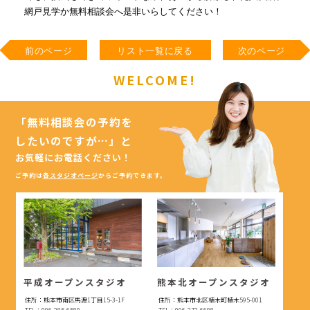
網戸見学か無料相談会へ是非いらしてください！
前のページ
リスト一覧に戻る
次のページ
WELCOME!
「無料相談会の予約を
したいのですが…」
と
お気軽にお電話ください！
ご予約は
各スタジオページ
からご予約できます。
平成オープンスタジオ
熊本北オープンスタジオ
住所：熊本市南区馬渡1丁目15-3-1F
住所：熊本市北区植木町植木595-001