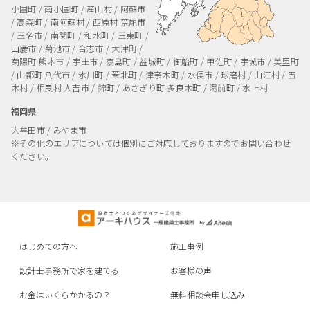
小国町 / 南小国町 / 産山村 / 阿蘇市
/ 高森町 / 南阿蘇村 / 西原村
荒尾市
/ 玉名市 / 南関町 / 和水町 / 玉東町 /
山鹿市 / 菊池市 / 合志市 / 大津町 /
菊陽町
熊本市 / 宇土市 / 嘉島町 / 益城町 / 御船町 / 甲佐町 / 宇城市 / 美里町
/ 山都町
八代市 / 氷川町 / 葦北町 / 津奈木町 / 水俣市 / 球磨村 / 山江村 / 五
木村 / 相良村
人吉市 / 錦町 / あさぎり町
多良木町 / 湯前町 / 水上村
福岡県
大牟田市 / みやま市
※その他のエリアについては個別にご対応しておりますのでお問い合わせ
ください。
はじめての方へ
施工事例
設計士事務所で家を建てる
お客様の声
お金はいくらかかるの？
無料相談会申し込み