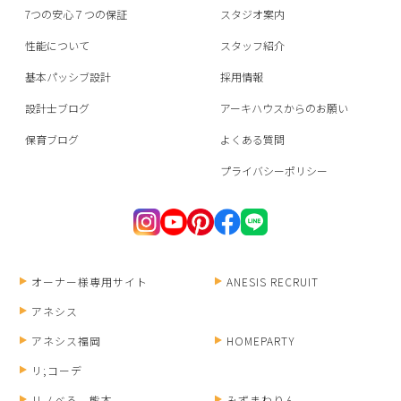
7つの安心７つの保証
スタジオ案内
性能について
スタッフ紹介
基本パッシブ設計
採用情報
設計士ブログ
アーキハウスからのお願い
保育ブログ
よくある質問
プライバシーポリシー
オーナー様専用サイト
ANESIS RECRUIT
アネシス
アネシス福岡
HOMEPARTY
リ;コーデ
リノベる。熊本
みずまわりん