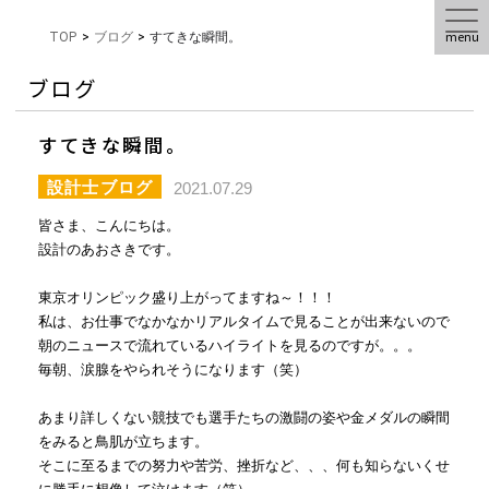
menu
TOP
>
ブログ
>
すてきな瞬間。
ブログ
すてきな瞬間。
設計士ブログ
2021.07.29
皆さま、こんにちは。
設計のあおさきです。
東京オリンピック盛り上がってますね～！！！
私は、お仕事でなかなかリアルタイムで見ることが出来ないので
朝のニュースで流れているハイライトを見るのですが。。。
毎朝、涙腺をやられそうになります（笑）
あまり詳しくない競技でも選手たちの激闘の姿や金メダルの瞬間
をみると鳥肌が立ちます。
そこに至るまでの努力や苦労、挫折など、、、何も知らないくせ