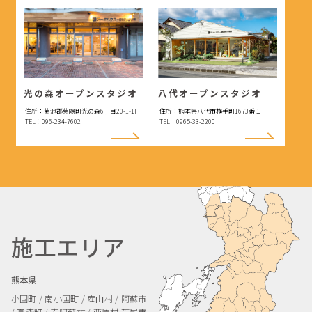
光の森オープンスタジオ
八代オープンスタジオ
住所：菊池郡菊陽町光の森6丁目20-1-1F
住所：熊本県八代市横手町1673番１
TEL：096-234-7602
TEL：0965-33-2200
施工エリア
熊本県
小国町 / 南小国町 / 産山村 / 阿蘇市