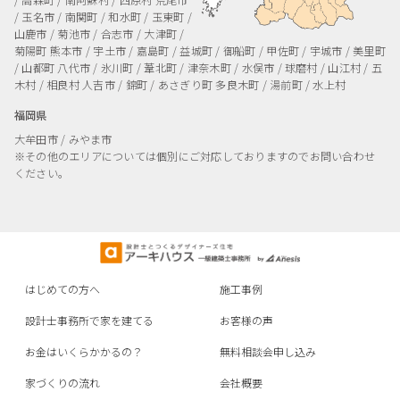
/ 高森町 / 南阿蘇村 / 西原村
荒尾市
/ 玉名市 / 南関町 / 和水町 / 玉東町 /
山鹿市 / 菊池市 / 合志市 / 大津町 /
菊陽町
熊本市 / 宇土市 / 嘉島町 / 益城町 / 御船町 / 甲佐町 / 宇城市 / 美里町
/ 山都町
八代市 / 氷川町 / 葦北町 / 津奈木町 / 水俣市 / 球磨村 / 山江村 / 五
木村 / 相良村
人吉市 / 錦町 / あさぎり町
多良木町 / 湯前町 / 水上村
福岡県
大牟田市 / みやま市
※その他のエリアについては個別にご対応しておりますのでお問い合わせ
ください。
はじめての方へ
施工事例
設計士事務所で家を建てる
お客様の声
お金はいくらかかるの？
無料相談会申し込み
家づくりの流れ
会社概要