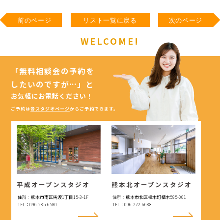
前のページ
リスト一覧に戻る
次のページ
WELCOME!
「無料相談会の予約を
したいのですが…」
と
お気軽にお電話ください！
ご予約は
各スタジオページ
からご予約できます。
平成オープンスタジオ
熊本北オープンスタジオ
住所：熊本市南区馬渡1丁目15-3-1F
住所：熊本市北区植木町植木595-001
TEL：096-285-6580
TEL：096-272-6688