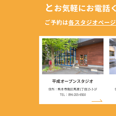
と
お気軽にお電話
ご予約は
各スタジオページ
平成オープンスタジオ
住所：熊本市南区馬渡1丁目15-3-1F
TEL：096-285-6580