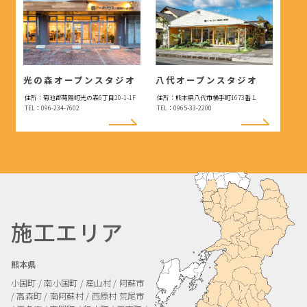
光の森オープンスタジオ
八代オープンスタジオ
住所：菊池郡菊陽町光の森6丁目20-1-1F
住所：熊本県八代市横手町1673番１
TEL：096-234-7602
TEL：0965-33-2200
施工エリア
熊本県
小国町 / 南小国町 / 産山村 / 阿蘇市
/ 高森町 / 南阿蘇村 / 西原村
荒尾市