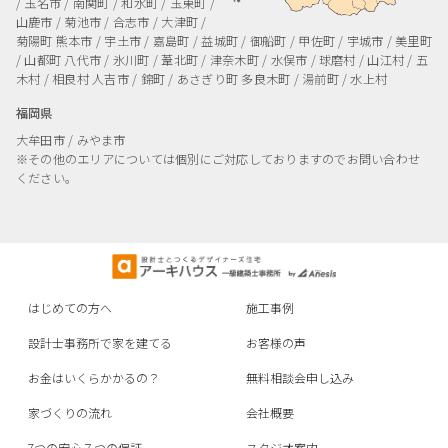
/ 玉名市 / 南関町 / 和水町 / 玉東町 /
山鹿市 / 菊池市 / 合志市 / 大津町 /
菊陽町
熊本市 / 宇土市 / 嘉島町 / 益城町 / 御船町 / 甲佐町 / 宇城市 / 美里町
/ 山都町
八代市 / 氷川町 / 葦北町 / 津奈木町 / 水俣市 / 球磨村 / 山江村 / 五
木村 / 相良村
人吉市 / 錦町 / あさぎり町
多良木町 / 湯前町 / 水上村
福岡県
大牟田市 / みやま市
※その他のエリアについては個別にご対応しておりますのでお問い合わせ
ください。
はじめての方へ
施工事例
設計士事務所で家を建てる
お客様の声
お金はいくらかかるの？
無料相談会申し込み
家づくりの流れ
会社概要
7つの安心７つの保証
スタジオ案内