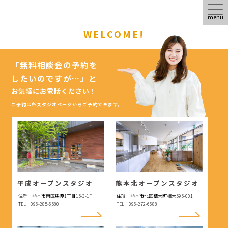
menu
WELCOME!
「無料相談会の予約を
したいのですが…」
と
お気軽にお電話ください！
ご予約は
各スタジオページ
からご予約できます。
平成オープンスタジオ
熊本北オープンスタジオ
住所：熊本市南区馬渡1丁目15-3-1F
住所：熊本市北区植木町植木595-001
TEL：096-285-6580
TEL：096-272-6688