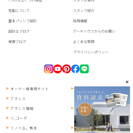
性能について
スタッフ紹介
基本パッシブ設計
採用情報
設計士ブログ
アーキハウスからのお願い
保育ブログ
よくある質問
プライバシーポリシー
オーナー様専用サイト
ANESIS RECRUIT
アネシス
アネシス福岡
HOMEPARTY
リ;コーデ
リノベる。熊本
みずまわりん