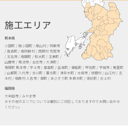
施工エリア
熊本県
小国町 / 南小国町 / 産山村 / 阿蘇市
/ 高森町 / 南阿蘇村 / 西原村
荒尾市
/ 玉名市 / 南関町 / 和水町 / 玉東町 /
山鹿市 / 菊池市 / 合志市 / 大津町 /
菊陽町
熊本市 / 宇土市 / 嘉島町 / 益城町 / 御船町 / 甲佐町 / 宇城市 / 美里町
/ 山都町
八代市 / 氷川町 / 葦北町 / 津奈木町 / 水俣市 / 球磨村 / 山江村 / 五
木村 / 相良村
人吉市 / 錦町 / あさぎり町
多良木町 / 湯前町 / 水上村
福岡県
大牟田市 / みやま市
※その他のエリアについては個別にご対応しておりますのでお問い合わせ
ください。