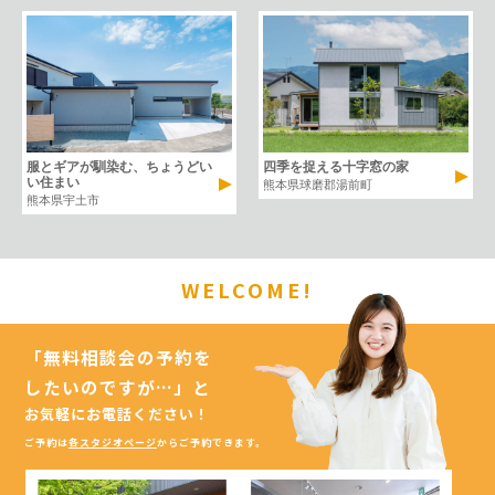
四季を捉える十字窓の家
服とギアが馴染む、ちょうどい
い住まい
熊本県球磨郡湯前町
熊本県宇土市
WELCOME!
「無料相談会の予約を
したいのですが…」
と
お気軽にお電話ください！
ご予約は
各スタジオページ
からご予約できます。