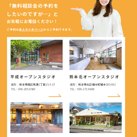
「無料相談会の予約を
したいのですが…」
と
お気軽にお電話ください！
ご予約は
各スタジオページ
からご予約できます。
平成オープンスタジオ
熊本北オープンスタジオ
住所：熊本市南区馬渡1丁目15-3-1F
住所：熊本市北区植木町植木595-001
TEL：096-285-6580
TEL：096-272-6688