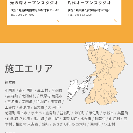
光の森オープンスタジオ
八代オープンスタジオ
住所：菊池郡菊陽町光の森6丁目20-1-1F
住所：熊本県八代市横手町1673番１
TEL：096-234-7602
TEL：0965-33-2200
施工エリア
熊本県
小国町 / 南小国町 / 産山村 / 阿蘇市
/ 高森町 / 南阿蘇村 / 西原村
荒尾市
/ 玉名市 / 南関町 / 和水町 / 玉東町 /
山鹿市 / 菊池市 / 合志市 / 大津町 /
菊陽町
熊本市 / 宇土市 / 嘉島町 / 益城町 / 御船町 / 甲佐町 / 宇城市 / 美里町
/ 山都町
八代市 / 氷川町 / 葦北町 / 津奈木町 / 水俣市 / 球磨村 / 山江村 / 五
木村 / 相良村
人吉市 / 錦町 / あさぎり町
多良木町 / 湯前町 / 水上村