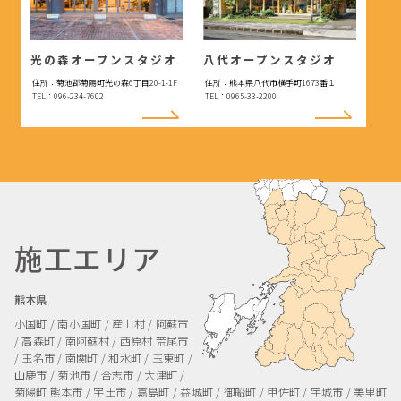
光の森オープンスタジオ
八代オープンスタジオ
住所：菊池郡菊陽町光の森6丁目20-1-1F
住所：熊本県八代市横手町1673番１
TEL：096-234-7602
TEL：0965-33-2200
施工エリア
熊本県
小国町 / 南小国町 / 産山村 / 阿蘇市
/ 高森町 / 南阿蘇村 / 西原村
荒尾市
/ 玉名市 / 南関町 / 和水町 / 玉東町 /
山鹿市 / 菊池市 / 合志市 / 大津町 /
菊陽町
熊本市 / 宇土市 / 嘉島町 / 益城町 / 御船町 / 甲佐町 / 宇城市 / 美里町