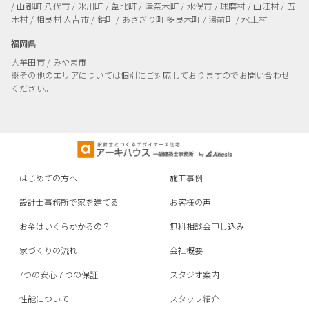
/ 山都町
八代市 / 氷川町 / 葦北町 / 津奈木町 / 水俣市 / 球磨村 / 山江村 / 五
木村 / 相良村
人吉市 / 錦町 / あさぎり町
多良木町 / 湯前町 / 水上村
福岡県
大牟田市 / みやま市
※その他のエリアについては個別にご対応しておりますのでお問い合わせ
ください。
はじめての方へ
施工事例
設計士事務所で家を建てる
お客様の声
お金はいくらかかるの？
無料相談会申し込み
家づくりの流れ
会社概要
7つの安心７つの保証
スタジオ案内
性能について
スタッフ紹介