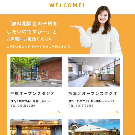
WELCOME!
「無料相談会の予約を
したいのですが…」
と
お気軽にお電話ください！
ご予約は
各スタジオページ
からご予約できます。
平成オープンスタジオ
熊本北オープンスタジオ
住所：熊本市南区馬渡1丁目15-3-1F
住所：熊本市北区植木町植木595-001
TEL：096-285-6580
TEL：096-272-6688