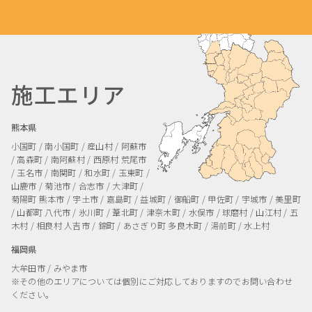
施工エリア
熊本県
小国町 / 南小国町 / 産山村 / 阿蘇市
/ 高森町 / 南阿蘇村 / 西原村
荒尾市
/ 玉名市 / 南関町 / 和水町 / 玉東町 /
山鹿市 / 菊池市 / 合志市 / 大津町 /
菊陽町
熊本市 / 宇土市 / 嘉島町 / 益城町 / 御船町 / 甲佐町 / 宇城市 / 美里町
/ 山都町
八代市 / 氷川町 / 葦北町 / 津奈木町 / 水俣市 / 球磨村 / 山江村 / 五
木村 / 相良村
人吉市 / 錦町 / あさぎり町
多良木町 / 湯前町 / 水上村
福岡県
大牟田市 / みやま市
※その他のエリアについては個別にご対応しておりますのでお問い合わせ
ください。