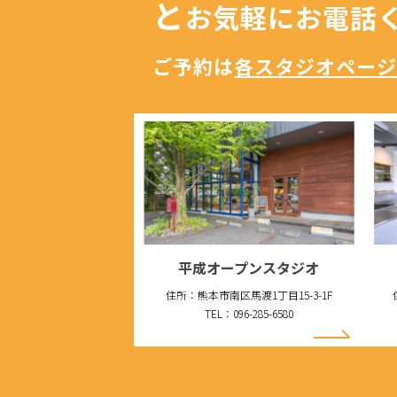
と
お気軽にお電話
ご予約は
各スタジオページ
平成オープンスタジオ
住所：熊本市南区馬渡1丁目15-3-1F
TEL：096-285-6580