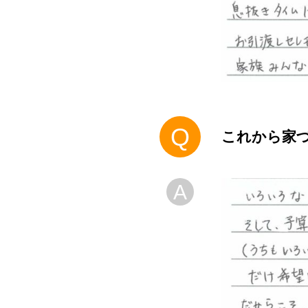
Q
これから家
A