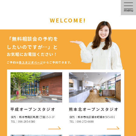
menu
WELCOME!
「無料相談会の予約を
したいのですが…」
と
お気軽にお電話ください！
ご予約は
各スタジオページ
からご予約できます。
平成オープンスタジオ
熊本北オープンスタジオ
住所：熊本市南区馬渡1丁目15-3-1F
住所：熊本市北区植木町植木595-001
TEL：096-285-6580
TEL：096-272-6688