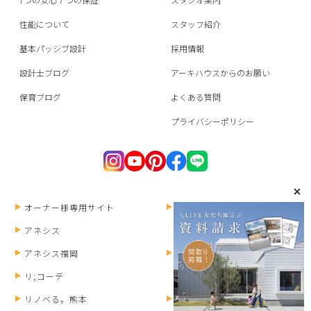
性能について
スタッフ紹介
基本パッシブ設計
採用情報
設計士ブログ
アーキハウスからのお願い
保育ブログ
よくある質問
プライバシーポリシー
オーナー様専用サイト
ANESIS RECRUIT
アネシス
アネシス福岡
HOMEPARTY
リ;コーデ
リノベる。熊本
みずまわりん