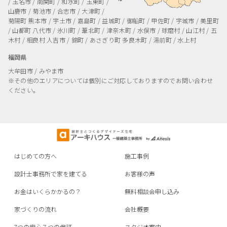
/ 玉名市 / 南関町 / 和水町 / 玉東町 /
山鹿市 / 菊池市 / 合志市 / 大津町 /
菊陽町
熊本市 / 宇土市 / 嘉島町 / 益城町 / 御船町 / 甲佐町 / 宇城市 / 美里町
/ 山都町
八代市 / 氷川町 / 葦北町 / 津奈木町 / 水俣市 / 球磨村 / 山江村 / 五
木村 / 相良村
人吉市 / 錦町 / あさぎり町
多良木町 / 湯前町 / 水上村
福岡県
大牟田市 / みやま市
※その他のエリアについては個別にご対応しておりますのでお問い合わせ
ください。
はじめての方へ
施工事例
設計士事務所で家を建てる
お客様の声
お金はいくらかかるの？
無料相談会申し込み
家づくりの流れ
会社概要
7つの安心７つの保証
スタジオ案内