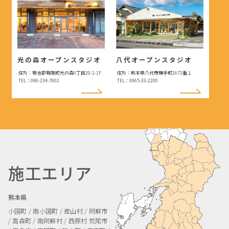
光の森オープンスタジオ
八代オープンスタジオ
住所：菊池郡菊陽町光の森6丁目20-1-1F
住所：熊本県八代市横手町1673番１
TEL：096-234-7602
TEL：0965-33-2200
施工エリア
熊本県
小国町 / 南小国町 / 産山村 / 阿蘇市
/ 高森町 / 南阿蘇村 / 西原村
荒尾市