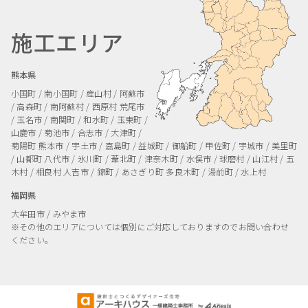
施工エリア
熊本県
小国町 / 南小国町 / 産山村 / 阿蘇市
/ 高森町 / 南阿蘇村 / 西原村
荒尾市
/ 玉名市 / 南関町 / 和水町 / 玉東町 /
山鹿市 / 菊池市 / 合志市 / 大津町 /
菊陽町
熊本市 / 宇土市 / 嘉島町 / 益城町 / 御船町 / 甲佐町 / 宇城市 / 美里町
/ 山都町
八代市 / 氷川町 / 葦北町 / 津奈木町 / 水俣市 / 球磨村 / 山江村 / 五
木村 / 相良村
人吉市 / 錦町 / あさぎり町
多良木町 / 湯前町 / 水上村
福岡県
大牟田市 / みやま市
※その他のエリアについては個別にご対応しておりますのでお問い合わせ
ください。