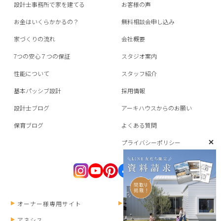
設計士事務所で家を建てる
お客様の声
お金はいくらかかるの？
無料相談会申し込み
家づくりの流れ
会社概要
7つの安心７つの保証
スタジオ案内
性能について
スタッフ紹介
基本パッシブ設計
採用情報
設計士ブログ
アーキハウスからのお願い
保育ブログ
よくある質問
プライバシーポリシー
オーナー様専用サイト
ANESIS RECRUIT
アネシス