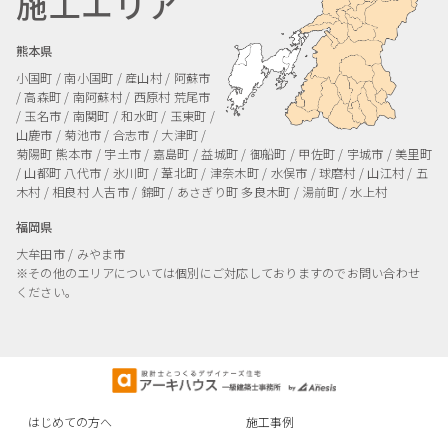
施工エリア
熊本県
小国町 / 南小国町 / 産山村 / 阿蘇市
/ 高森町 / 南阿蘇村 / 西原村
荒尾市
/ 玉名市 / 南関町 / 和水町 / 玉東町 /
山鹿市 / 菊池市 / 合志市 / 大津町 /
菊陽町
熊本市 / 宇土市 / 嘉島町 / 益城町 / 御船町 / 甲佐町 / 宇城市 / 美里町
/ 山都町
八代市 / 氷川町 / 葦北町 / 津奈木町 / 水俣市 / 球磨村 / 山江村 / 五
木村 / 相良村
人吉市 / 錦町 / あさぎり町
多良木町 / 湯前町 / 水上村
福岡県
大牟田市 / みやま市
※その他のエリアについては個別にご対応しておりますのでお問い合わせ
ください。
はじめての方へ
施工事例