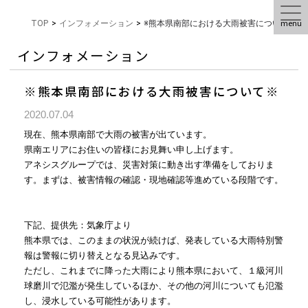
menu
TOP
>
インフォメーション
>
※熊本県南部における大雨被害について※
インフォメーション
※熊本県南部における大雨被害について※
2020.07.04
現在、
熊本県南部で大雨の被害が出ています。
県南エリアにお住いの皆様にお見舞い申し上げます。
アネシスグループでは、災害対策に動き出す準備をしておりま
す。まずは、被害情報の確認・現地確認等進めている段階です。
下記、提供先：気象庁より
熊本県では、このままの状況が続けば、発表している大雨特別警
報は警報に切り替えとなる見込みです。
ただし、これまでに降った大雨により熊本県において、
１級河川
球磨川で氾濫が発生しているほか、その他の河川についても氾濫
し、
浸水している可能性があります。