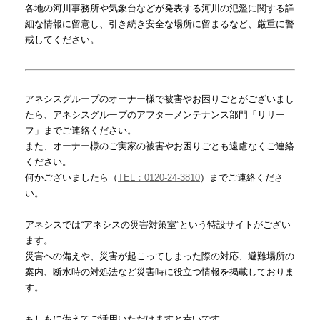
各地の河川事務所や気象台などが発表する河川の氾濫に関する詳
細な情報に留意し、
引き続き安全な場所に留まるなど、厳重に警
戒してください。
アネシスグループのオーナー様で被害やお困りごとがございまし
た
ら、
アネシスグループのアフターメンテナンス部門「リリー
フ」までご連絡ください。
また、オーナー様のご実家の被害やお困りごとも遠慮なくご連絡
く
ださい。
何かございましたら（
TEL：0120-24-3810
）までご連絡くだ
さ
い。
アネシスでは“アネシスの災害対策室”という特設サイトがござい
ます。
災害への備えや、災害が起こってしまった際の対応、避難場所の
案内、断水時の対処法など災害時に役立つ情報を掲載しておりま
す。
もしもに備えてご活用いただけますと幸いです。