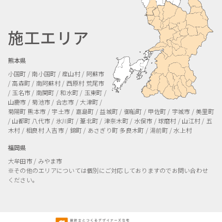
施工エリア
熊本県
小国町 / 南小国町 / 産山村 / 阿蘇市
/ 高森町 / 南阿蘇村 / 西原村
荒尾市
/ 玉名市 / 南関町 / 和水町 / 玉東町 /
山鹿市 / 菊池市 / 合志市 / 大津町 /
菊陽町
熊本市 / 宇土市 / 嘉島町 / 益城町 / 御船町 / 甲佐町 / 宇城市 / 美里町
/ 山都町
八代市 / 氷川町 / 葦北町 / 津奈木町 / 水俣市 / 球磨村 / 山江村 / 五
木村 / 相良村
人吉市 / 錦町 / あさぎり町
多良木町 / 湯前町 / 水上村
福岡県
大牟田市 / みやま市
※その他のエリアについては個別にご対応しておりますのでお問い合わせ
ください。