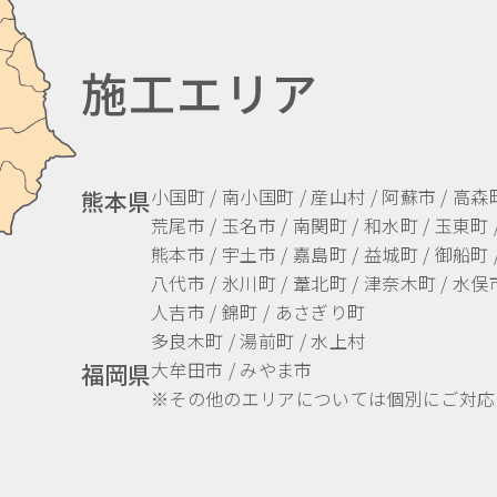
施工エリア
小国町 / 南小国町 / 産山村 / 阿蘇市 / 高森
熊本県
荒尾市 / 玉名市 / 南関町 / 和水町 / 玉東町 
熊本市 / 宇土市 / 嘉島町 / 益城町 / 御船町 
八代市 / 氷川町 / 葦北町 / 津奈木町 / 水俣市
人吉市 / 錦町 / あさぎり町
多良木町 / 湯前町 / 水上村
大牟田市 / みやま市
福岡県
※その他のエリアについては個別にご対応