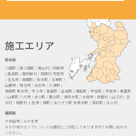
施工エリア
熊本県
小国町 / 南小国町 / 産山村 / 阿蘇市
/ 高森町 / 南阿蘇村 / 西原村
荒尾市
/ 玉名市 / 南関町 / 和水町 / 玉東町 /
山鹿市 / 菊池市 / 合志市 / 大津町 /
菊陽町
熊本市 / 宇土市 / 嘉島町 / 益城町 / 御船町 / 甲佐町 / 宇城市 / 美里町
/ 山都町
八代市 / 氷川町 / 葦北町 / 津奈木町 / 水俣市 / 球磨村 / 山江村 / 五
木村 / 相良村
人吉市 / 錦町 / あさぎり町
多良木町 / 湯前町 / 水上村
福岡県
大牟田市 / みやま市
※その他のエリアについては個別にご対応しておりますのでお問い合わせ
ください。