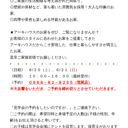
◎ご家族の生活動線を考え抜かれた間取り。
◎壁紙や床材など、落ち着いた雰囲気を採用！大人な印象のお
家。
◎四季や景色も楽しめる坪庭があるお家。
★アーキハウスのお家をぜひ、ご覧になりませんか？
お客様のスタイルに合わせたお家をご提案してきた
アーキハウスだからこそ実現した、仕事と暮らしやすさが両立し
たお家。
是非ご家族皆様でお越しください。
《日程》 ６/２０（
土
）、６/２１（
日
）
《時間》 １０：００～１６：００（最終受付）
《予約》
０９６８－８２－８２５５（荒尾店）
※大反響をいただき、ご予約を締め切りとさせていただきます。
『見学会の予約をしたいのですが…』とご連絡下さい。
〇ご予約の際は、希望日時と来場予定の人数
(
お子様の性別、年
齢
)
をお伝え頂けると幸いです。
〇お子様は見学会会場にテントを設営します。保育士がおります