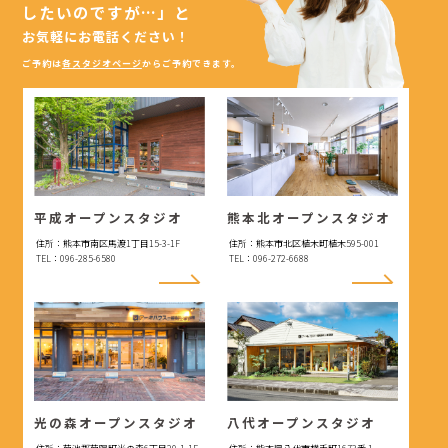
したいのですが…」
と
お気軽にお電話ください！
ご予約は
各スタジオページ
からご予約できます。
平成オープンスタジオ
熊本北オープンスタジオ
住所：熊本市南区馬渡1丁目15-3-1F
住所：熊本市北区植木町植木595-001
TEL：096-285-6580
TEL：096-272-6688
光の森オープンスタジオ
八代オープンスタジオ