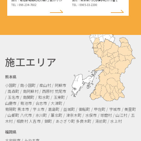
住所：菊池郡菊陽町光の森6丁目20-1-1F
住所：熊本県八代市横手町1673番１
TEL：096-234-7602
TEL：0965-33-2200
施工エリア
熊本県
小国町 / 南小国町 / 産山村 / 阿蘇市
/ 高森町 / 南阿蘇村 / 西原村
荒尾市
/ 玉名市 / 南関町 / 和水町 / 玉東町 /
山鹿市 / 菊池市 / 合志市 / 大津町 /
菊陽町
熊本市 / 宇土市 / 嘉島町 / 益城町 / 御船町 / 甲佐町 / 宇城市 / 美里町
/ 山都町
八代市 / 氷川町 / 葦北町 / 津奈木町 / 水俣市 / 球磨村 / 山江村 / 五
木村 / 相良村
人吉市 / 錦町 / あさぎり町
多良木町 / 湯前町 / 水上村
福岡県
大牟田市 / みやま市