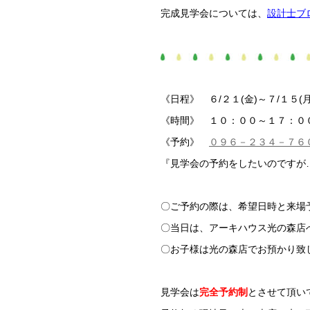
完成見学会については、
設計士ブ
《日程》 ６/２１(金)～７/１５(
《時間》 １０：００～１７：０
《予約》
０９６－２３４－７６
『見学会の予約をしたいのですが
〇ご予約の際は、希望日時と来場
〇当日は、アーキハウス光の森店
〇お子様は光の森店でお預かり致
見学会は
完全予約制
とさせて頂い