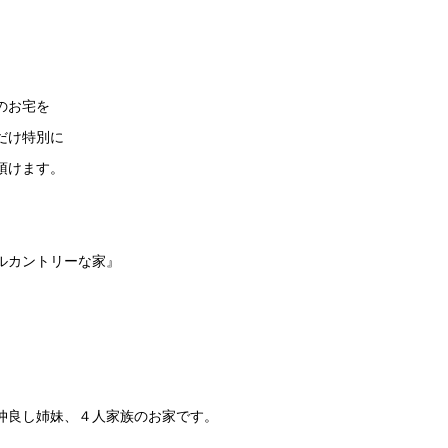
のお宅を
だけ特別に
頂けます。
、
ルカントリーな家』
仲良し姉妹、４人家族のお家です。