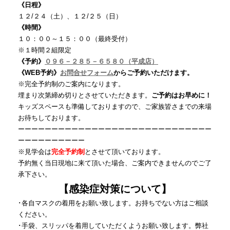
《日程》
１２/２４（土）、１２/２５（日）
《時間》
１０：００～１５：００（最終受付）
※１時間２組限定
《予約》
０９６－２８５－６５８０（平成店）
《WEB予約》
お問合せフォーム
からご予約いただけます。
※完全予約制のご案内になります。
埋まり次第締め切りとさせていただきます。
ご予約はお早めに！
キッズスペースも準備しておりますので、ご家族皆さまでの来場
お待ちしております。
ーーーーーーーーーーーーーーーーーーーーーーーーーーーーー
ーーーーーーーーーー
※見学会は
完全予約制
とさせて頂いております。
予約無く当日現地に来て頂いた場合、ご案内できませんのでご了
承下さい。
【感染症対策について】
･各自マスクの着用をお願い致します。お持ちでない方はご相談
ください。
･手袋、スリッパを着用していただくようお願い致します。弊社