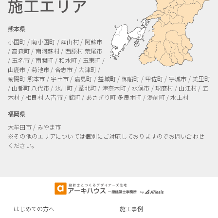
施工エリア
熊本県
小国町 / 南小国町 / 産山村 / 阿蘇市
/ 高森町 / 南阿蘇村 / 西原村
荒尾市
/ 玉名市 / 南関町 / 和水町 / 玉東町 /
山鹿市 / 菊池市 / 合志市 / 大津町 /
菊陽町
熊本市 / 宇土市 / 嘉島町 / 益城町 / 御船町 / 甲佐町 / 宇城市 / 美里町
/ 山都町
八代市 / 氷川町 / 葦北町 / 津奈木町 / 水俣市 / 球磨村 / 山江村 / 五
木村 / 相良村
人吉市 / 錦町 / あさぎり町
多良木町 / 湯前町 / 水上村
福岡県
大牟田市 / みやま市
※その他のエリアについては個別にご対応しておりますのでお問い合わせ
ください。
はじめての方へ
施工事例