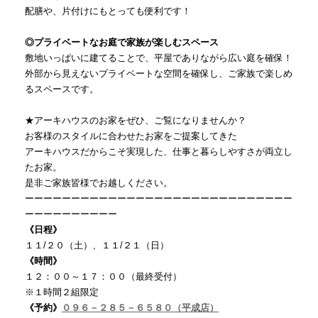
配膳や、片付けにもとっても便利です！
◎プライベートなお庭で家族が楽しむスペース
敷地いっぱいに建てることで、平屋でありながら広い庭を確保！
外部から見えないプライベートな空間を確保し、ご家族で楽しめ
るスペースです。
★アーキハウスのお家をぜひ、ご覧になりませんか？
お客様のスタイルに合わせたお家をご提案してきた
アーキハウスだからこそ実現した、仕事と暮らしやすさが両立し
たお家。
是非ご家族皆様でお越しください。
ーーーーーーーーーーーーーーーーーーーーーーーーーーーーー
ーーーーーーーーーー
《日程》
１１/２０（土）、１１/２１（日）
《時間》
１２：００～１７：００（最終受付）
※１時間２組限定
《予約》
０９６－２８５－６５８０（平成店）