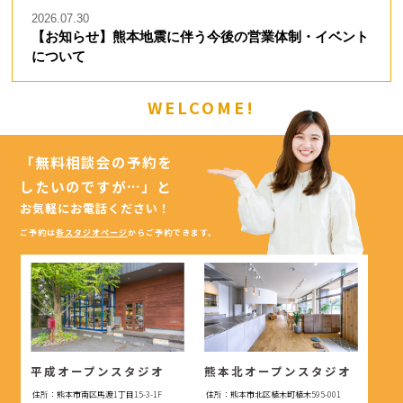
2026.07.30
【お知らせ】熊本地震に伴う今後の営業体制・イベント
について
WELCOME!
「無料相談会の予約を
したいのですが…」
と
お気軽にお電話ください！
ご予約は
各スタジオページ
からご予約できます。
平成オープンスタジオ
熊本北オープンスタジオ
住所：熊本市南区馬渡1丁目15-3-1F
住所：熊本市北区植木町植木595-001