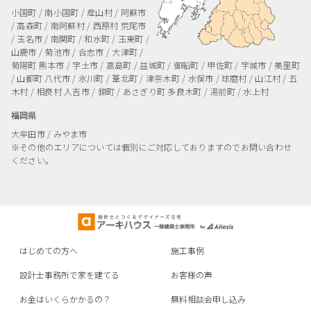
小国町 / 南小国町 / 産山村 / 阿蘇市
/ 高森町 / 南阿蘇村 / 西原村
荒尾市
/ 玉名市 / 南関町 / 和水町 / 玉東町 /
山鹿市 / 菊池市 / 合志市 / 大津町 /
菊陽町
熊本市 / 宇土市 / 嘉島町 / 益城町 / 御船町 / 甲佐町 / 宇城市 / 美里町
/ 山都町
八代市 / 氷川町 / 葦北町 / 津奈木町 / 水俣市 / 球磨村 / 山江村 / 五
木村 / 相良村
人吉市 / 錦町 / あさぎり町
多良木町 / 湯前町 / 水上村
福岡県
大牟田市 / みやま市
※その他のエリアについては個別にご対応しておりますのでお問い合わせ
ください。
はじめての方へ
施工事例
設計士事務所で家を建てる
お客様の声
お金はいくらかかるの？
無料相談会申し込み