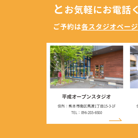
と
お気軽にお電話
ご予約は
各スタジオページ
平成オープンスタジオ
住所：熊本市南区馬渡1丁目15-3-1F
TEL：096-285-6580