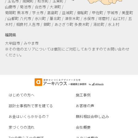
/ 玉名市 / 南関町 / 和水町 / 玉東町 /
山鹿市 / 菊池市 / 合志市 / 大津町 /
菊陽町
熊本市 / 宇土市 / 嘉島町 / 益城町 / 御船町 / 甲佐町 / 宇城市 / 美里町
/ 山都町
八代市 / 氷川町 / 葦北町 / 津奈木町 / 水俣市 / 球磨村 / 山江村 / 五
木村 / 相良村
人吉市 / 錦町 / あさぎり町
多良木町 / 湯前町 / 水上村
福岡県
大牟田市 / みやま市
※その他のエリアについては個別にご対応しておりますのでお問い合わせ
ください。
はじめての方へ
施工事例
設計士事務所で家を建てる
お客様の声
お金はいくらかかるの？
無料相談会申し込み
家づくりの流れ
会社概要
7つの安心７つの保証
スタジオ案内