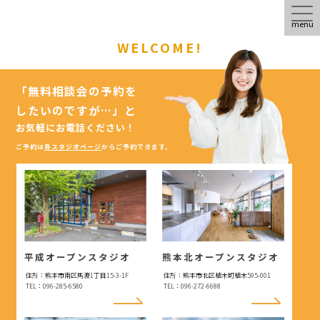
menu
WELCOME!
「無料相談会の予約を
したいのですが…」
と
お気軽にお電話ください！
ご予約は
各スタジオページ
からご予約できます。
平成オープンスタジオ
熊本北オープンスタジオ
住所：熊本市南区馬渡1丁目15-3-1F
住所：熊本市北区植木町植木595-001
TEL：096-285-6580
TEL：096-272-6688