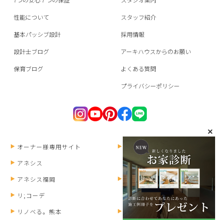
性能について
スタッフ紹介
基本パッシブ設計
採用情報
設計士ブログ
アーキハウスからのお願い
保育ブログ
よくある質問
プライバシーポリシー
オーナー様専用サイト
ANESIS RECRUIT
アネシス
アネシス福岡
HOMEPARTY
リ;コーデ
リノベる。熊本
みずまわりん