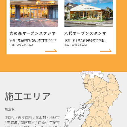
光の森オープンスタジオ
八代オープンスタジオ
住所：菊池郡菊陽町光の森6丁目20-1-1F
住所：熊本県八代市横手町1673番１
TEL：096-234-7602
TEL：0965-33-2200
施工エリア
熊本県
小国町 / 南小国町 / 産山村 / 阿蘇市
/ 高森町 / 南阿蘇村 / 西原村
荒尾市