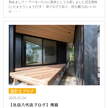
初めまして！ アーキハウスに新米として入荷しました児玉惣柊
(こだまそうしゅう)です！ 初ブログであり、何を書けばいいの
か・・・
設計士ブログ
2025.07.04
【北店八代店ブログ】雨庭