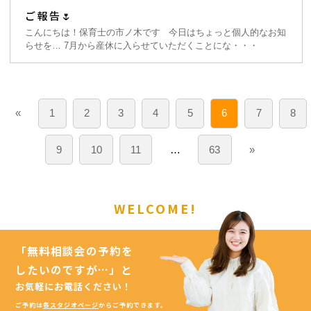
ご報告🌷
こんにちは！保育士の市ノ木です 今日はちょっと個人的なお知
らせを… 7月から産休に入らせていただくことにな・・・
«
1
2
3
4
5
6
7
8
9
10
11
…
63
»
WELCOME!
「無料相談会の予約を
したいのですが…」
と
お気軽にお電話ください！
ご予約は
各スタジオページ
からご予約できます。