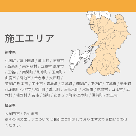
施工エリア
熊本県
小国町 / 南小国町 / 産山村 / 阿蘇市
/ 高森町 / 南阿蘇村 / 西原村
荒尾市
/ 玉名市 / 南関町 / 和水町 / 玉東町 /
山鹿市 / 菊池市 / 合志市 / 大津町 /
菊陽町
熊本市 / 宇土市 / 嘉島町 / 益城町 / 御船町 / 甲佐町 / 宇城市 / 美里町
/ 山都町
八代市 / 氷川町 / 葦北町 / 津奈木町 / 水俣市 / 球磨村 / 山江村 / 五
木村 / 相良村
人吉市 / 錦町 / あさぎり町
多良木町 / 湯前町 / 水上村
福岡県
大牟田市 / みやま市
※その他のエリアについては個別にご対応しておりますのでお問い合わせ
ください。