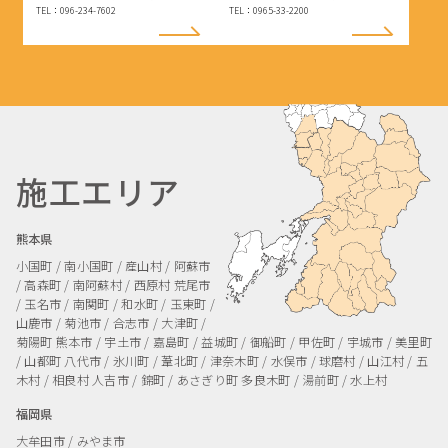
TEL：096-234-7602
TEL：0965-33-2200
施工エリア
熊本県
小国町 / 南小国町 / 産山村 / 阿蘇市
/ 高森町 / 南阿蘇村 / 西原村
荒尾市
/ 玉名市 / 南関町 / 和水町 / 玉東町 /
山鹿市 / 菊池市 / 合志市 / 大津町 /
菊陽町
熊本市 / 宇土市 / 嘉島町 / 益城町 / 御船町 / 甲佐町 / 宇城市 / 美里町
/ 山都町
八代市 / 氷川町 / 葦北町 / 津奈木町 / 水俣市 / 球磨村 / 山江村 / 五
木村 / 相良村
人吉市 / 錦町 / あさぎり町
多良木町 / 湯前町 / 水上村
福岡県
大牟田市 / みやま市