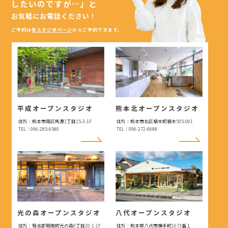
したいのですが…」
と
お気軽にお電話ください！
ご予約は
各スタジオページ
からご予約できます。
平成オープンスタジオ
熊本北オープンスタジオ
住所：熊本市南区馬渡1丁目15-3-1F
住所：熊本市北区植木町植木595-001
TEL：096-285-6580
TEL：096-272-6688
光の森オープンスタジオ
八代オープンスタジオ
住所：菊池郡菊陽町光の森6丁目20-1-1F
住所：熊本県八代市横手町1673番１