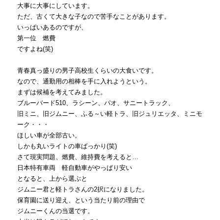
大事に大事にしています。
ただ、古くて大きな子なので苦手なことがあります。
いっぱいあるのですが、
第一位 燃費
ですよね(笑)
青春真っ盛りの男子高校生くらいの大食いです。
なので、通勤用の相棒を手に入れようという。
まずは候補を考えてみました。
ブルーバード510、ラシーン、パオ、サニートラック、
旧ミニ、旧ジムニー、ふる～い軽トラ、旧ジュリエッタ、ミニモ
ーク・・・
ほしい車が全部古い。
しかも丸いライトの車ばっかり(笑)
さて現実問題、燃費、維持費を考えると…
日本特有車両 軽自動車がやっぱり安い
となると、上から選ぶと
ジムニー君と軽トラさんの2択になりました。
保育園に送り迎え、という当たり前の理由で
ジムニーくんの当選です。