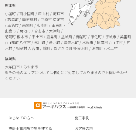
熊本県
小国町 / 南小国町 / 産山村 / 阿蘇市
/ 高森町 / 南阿蘇村 / 西原村
荒尾市
/ 玉名市 / 南関町 / 和水町 / 玉東町 /
山鹿市 / 菊池市 / 合志市 / 大津町 /
菊陽町
熊本市 / 宇土市 / 嘉島町 / 益城町 / 御船町 / 甲佐町 / 宇城市 / 美里町
/ 山都町
八代市 / 氷川町 / 葦北町 / 津奈木町 / 水俣市 / 球磨村 / 山江村 / 五
木村 / 相良村
人吉市 / 錦町 / あさぎり町
多良木町 / 湯前町 / 水上村
福岡県
大牟田市 / みやま市
※その他のエリアについては個別にご対応しておりますのでお問い合わせ
ください。
はじめての方へ
施工事例
設計士事務所で家を建てる
お客様の声