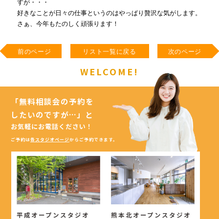
すが・・・
好きなことが日々の仕事というのはやっぱり贅沢な気がします。
さぁ、今年もたのしく頑張ります！
前のページ
リスト一覧に戻る
次のページ
WELCOME!
「無料相談会の予約を
したいのですが…」
と
お気軽にお電話ください！
ご予約は
各スタジオページ
からご予約できます。
平成オープンスタジオ
熊本北オープンスタジオ