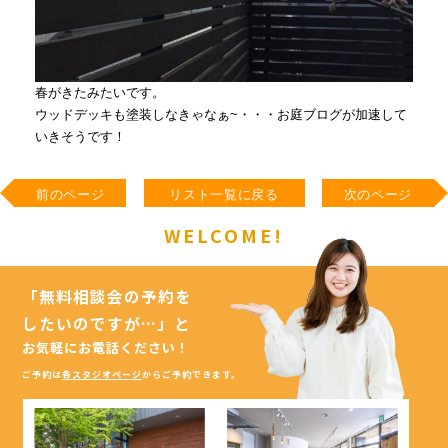
春がきたみたいです。
ウッドデッキも塗装しなきゃなぁ~・・・お庭ブログが加速して
いきそうです！
前のページ
リスト一覧に戻る
次のページ
WELCOME!
「無料相談会の予約を
したいのですが…」
と
お気軽にお電話ください！
ご予約は
各スタジオページ
からご予約できます。