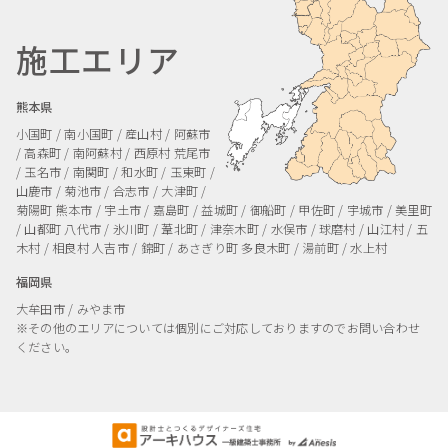
施工エリア
熊本県
小国町 / 南小国町 / 産山村 / 阿蘇市
/ 高森町 / 南阿蘇村 / 西原村
荒尾市
/ 玉名市 / 南関町 / 和水町 / 玉東町 /
山鹿市 / 菊池市 / 合志市 / 大津町 /
菊陽町
熊本市 / 宇土市 / 嘉島町 / 益城町 / 御船町 / 甲佐町 / 宇城市 / 美里町
/ 山都町
八代市 / 氷川町 / 葦北町 / 津奈木町 / 水俣市 / 球磨村 / 山江村 / 五
木村 / 相良村
人吉市 / 錦町 / あさぎり町
多良木町 / 湯前町 / 水上村
福岡県
大牟田市 / みやま市
※その他のエリアについては個別にご対応しておりますのでお問い合わせ
ください。