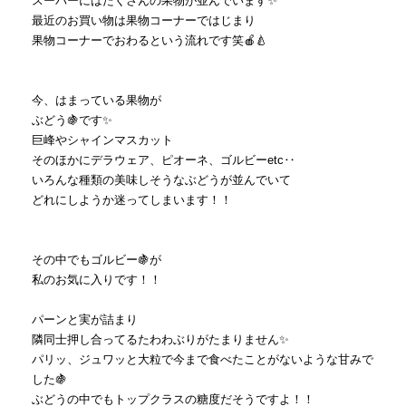
スーパーにはたくさんの果物が並んでいます✨
最近のお買い物は果物コーナーではじまり
果物コーナーでおわるという流れです笑🍎🍐
今、はまっている果物が
ぶどう🍇です✨
巨峰やシャインマスカット
そのほかにデラウェア、ピオーネ、ゴルビーetc‥
いろんな種類の美味しそうなぶどうが並んでいて
どれにしようか迷ってしまいます！！
その中でもゴルビー🍇が
私のお気に入りです！！
パーンと実が詰まり
隣同士押し合ってるたわわぶりがたまりません✨
パリッ、ジュワッと大粒で今まで食べたことがないような甘みで
した🍇
ぶどうの中でもトップクラスの糖度だそうですよ！！