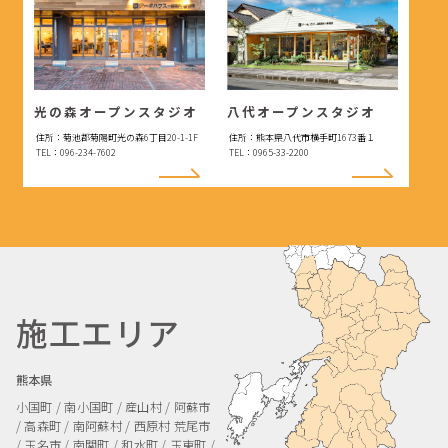
光の森オープンスタジオ
八代オープンスタジオ
住所：菊池郡菊陽町光の森6丁目20-1-1F
住所：熊本県八代市横手町1673番１
TEL：096-234-7602
TEL：0965-33-2200
施工エリア
熊本県
小国町 / 南小国町 / 産山村 / 阿蘇市
/ 高森町 / 南阿蘇村 / 西原村
荒尾市
/ 玉名市 / 南関町 / 和水町 / 玉東町 /