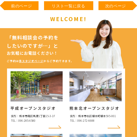
前のページ
リスト一覧に戻る
次のページ
WELCOME!
「無料相談会の予約を
したいのですが…」
と
お気軽にお電話ください！
ご予約は
各スタジオページ
からご予約できます。
平成オープンスタジオ
熊本北オープンスタジオ
住所：熊本市南区馬渡1丁目15-3-1F
住所：熊本市北区植木町植木595-001
TEL：096-285-6580
TEL：096-272-6688