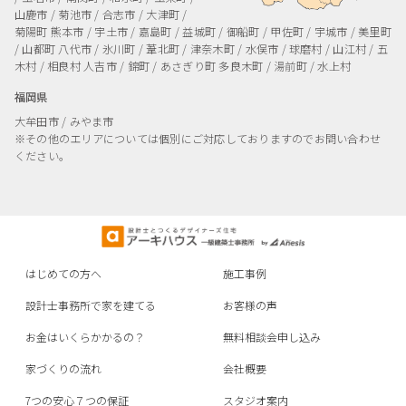
山鹿市 / 菊池市 / 合志市 / 大津町 /
菊陽町
熊本市 / 宇土市 / 嘉島町 / 益城町 / 御船町 / 甲佐町 / 宇城市 / 美里町
/ 山都町
八代市 / 氷川町 / 葦北町 / 津奈木町 / 水俣市 / 球磨村 / 山江村 / 五
木村 / 相良村
人吉市 / 錦町 / あさぎり町
多良木町 / 湯前町 / 水上村
福岡県
大牟田市 / みやま市
※その他のエリアについては個別にご対応しておりますのでお問い合わせ
ください。
はじめての方へ
施工事例
設計士事務所で家を建てる
お客様の声
お金はいくらかかるの？
無料相談会申し込み
家づくりの流れ
会社概要
7つの安心７つの保証
スタジオ案内