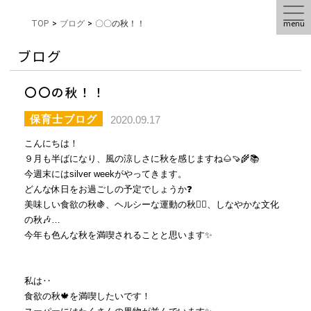
menu
TOP
>
ブログ
>
〇〇の秋！！
ブログ
〇〇の秋！！
保育士ブログ
2020.09.17
こんにちは！
９月も半ばになり、風の涼しさに秋を感じますね🌰🍠🌾📚
今週末にはsilver weekがやってきます。
どんな休日をお過ごしの予定でしょうか❓
美味しい食欲の秋🍇、ヘルシーな運動の秋🏃‍♀️、しなやかな文化
の秋🎶…
今年も色んな秋を満喫されることと思います✨
私は‥
食欲の秋🍁を満喫したいです！