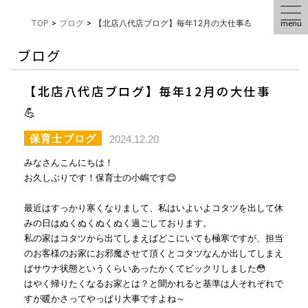
menu
TOP
>
ブログ
>
【北店八代店ブログ】毎年12月の大仕事💪
ブログ
【北店八代店ブログ】毎年12月の大仕事
💪
保育士ブログ
2024.12.20
みなさんこんにちは！
お久しぶりです！保育士の小嶋です😊
最近はすっかり寒くなりまして、私はいよいよコタツを出して休
みの日はぬくぬくぬくぬく過ごしております。
私の家はコタツから出てしまえばどこにいても極寒ですが、担当
のお客様のお家にお邪魔させて頂くとコタツなんか出してしまえ
ばサウナ状態というくらいあったかくてビックリしました😳
はやく帰りたくなるお家とは？と聞かれると基準は人それぞれで
すが暖かさってやっぱり大事ですよね～