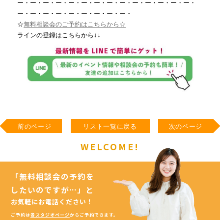
ー・ー・ー・ー・ー・ー・ー・ー・ー・ー・ー・ー・ー・ー・
ー・ー・ー・ー・ー・ー・ー・ー・ー・
☆
無料相談会のご予約はこちらから☆
ラインの登録はこちらから↓↓
前のページ
リスト一覧に戻る
次のページ
WELCOME!
「無料相談会の予約を
したいのですが…」
と
お気軽にお電話ください！
ご予約は
各スタジオページ
からご予約できます。