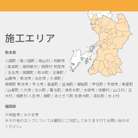
施工エリア
熊本県
小国町 / 南小国町 / 産山村 / 阿蘇市
/ 高森町 / 南阿蘇村 / 西原村
荒尾市
/ 玉名市 / 南関町 / 和水町 / 玉東町 /
山鹿市 / 菊池市 / 合志市 / 大津町 /
菊陽町
熊本市 / 宇土市 / 嘉島町 / 益城町 / 御船町 / 甲佐町 / 宇城市 / 美里町
/ 山都町
八代市 / 氷川町 / 葦北町 / 津奈木町 / 水俣市 / 球磨村 / 山江村 / 五
木村 / 相良村
人吉市 / 錦町 / あさぎり町
多良木町 / 湯前町 / 水上村
福岡県
大牟田市 / みやま市
※その他のエリアについては個別にご対応しておりますのでお問い合わせ
ください。