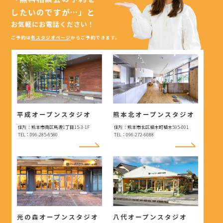
したいのですが…」
と
お気軽にお電話ください！
ご予約は
各スタジオページ
からご予約できます。
平成オープンスタジオ
熊本北オープンスタジオ
住所：熊本市南区馬渡1丁目15-3-1F
住所：熊本市北区植木町植木595-001
TEL：096-285-6580
TEL：096-272-6688
光の森オープンスタジオ
八代オープンスタジオ