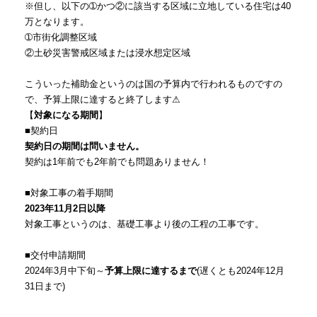
※但し、以下の➀かつ②に該当する区域に立地している住宅は40
万となります。
➀市街化調整区域
②土砂災害警戒区域または浸水想定区域
こういった補助金というのは国の予算内で行われるものですの
で、予算上限に達すると終了します⚠
【
対象になる期間
】
■契約日
契約日の期間は問いません。
契約は1年前でも2年前でも問題ありません！
■対象工事の着手期間
2023年11月2日以降
対象工事というのは、基礎工事より後の工程の工事です。
■交付申請期間
2024年3月中下旬～
予算上限に達するまで
(遅くとも2024年12月
31日まで)