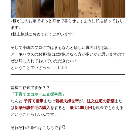
z様がこのお家でずっと幸せで暮らせますように私も願っており
ます。
z様上棟誠におめでとうございます！
そして小嶋のブログではまぁなんと珍しい真面目なお話。
アーキハウスのお客様には対象となる方が多いかと思いますので
ぜひ耳に入れておいていただきたい！
ということでいざっっ！！🏃‍♂️💨
—————————————————————————————
————————————————————————————
皆様ご存知ですか？？
「子育てエコホーム支援事業」
なんと
子育て世帯
または
若者夫婦世帯
が、
注文住宅の新築
また
は
新築分譲住宅の購入
をすると、
最大100万円
を現金でもらえる
ということらしいんです！
それぞれの条件はこちらです👇