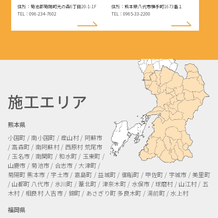
住所：菊池郡菊陽町光の森6丁目20-1-1F
住所：熊本県八代市横手町1673番１
TEL：096-234-7602
TEL：0965-33-2200
施工エリア
熊本県
小国町 / 南小国町 / 産山村 / 阿蘇市
/ 高森町 / 南阿蘇村 / 西原村
荒尾市
/ 玉名市 / 南関町 / 和水町 / 玉東町 /
山鹿市 / 菊池市 / 合志市 / 大津町 /
菊陽町
熊本市 / 宇土市 / 嘉島町 / 益城町 / 御船町 / 甲佐町 / 宇城市 / 美里町
/ 山都町
八代市 / 氷川町 / 葦北町 / 津奈木町 / 水俣市 / 球磨村 / 山江村 / 五
木村 / 相良村
人吉市 / 錦町 / あさぎり町
多良木町 / 湯前町 / 水上村
福岡県