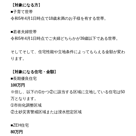
【
対象になる方
】
■子育て世帯
令和5年4月1日時点で18歳未満のお子様を有する世帯。
■若者夫婦世帯
令和5年4月1日時点でご夫婦どちらかが39歳以下である世帯。
そしてそして、住宅性能や立地条件によってもらえる金額が変わ
ります。
【
対象になる住宅・金額
】
■長期優良住宅
100万円
※但し、以下の➀かつ②に該当する区域に立地している住宅は50
万となります。
➀市街化調整区域
②土砂災害警戒区域または浸水想定区域
■ZEH住宅
80万円