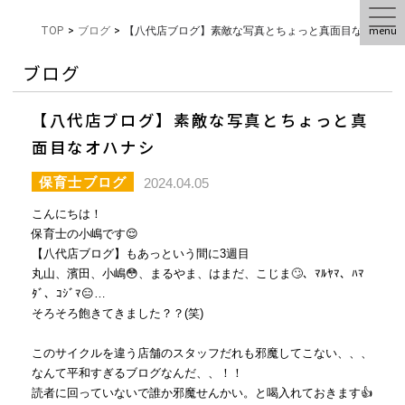
menu
TOP
>
ブログ
>
【八代店ブログ】素敵な写真とちょっと真面目なオハナ
ブログ
【八代店ブログ】素敵な写真とちょっと真
面目なオハナシ
保育士ブログ
2024.04.05
こんにちは！
保育士の小嶋です😌
【八代店ブログ】もあっという間に3週目
丸山、濱田、小嶋😳、まるやま、はまだ、こじま🙄、ﾏﾙﾔﾏ、ﾊﾏ
ﾀﾞ、ｺｼﾞﾏ😑…
そろそろ飽きてきました？？(笑)
このサイクルを違う店舗のスタッフだれも邪魔してこない、、、
なんて平和すぎるブログなんだ、、！！
読者に回っていないで誰か邪魔せんかい。と喝入れておきます👍