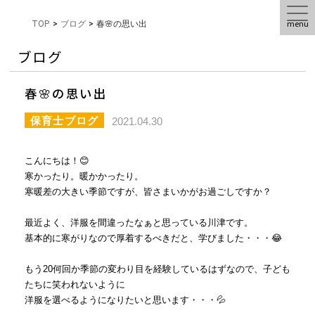
menu
TOP
>
ブログ
>
春🌸の思い出
ブログ
春🌸の思い出
保育士ブログ
2021.04.30
こんにちは！😊
寒かったり。暖かかったり。
寒暖差の大きい季節ですが、皆さまいかがお過ごしですか？
最近よく、洋服を間違ったなぁと思っている川津です。
基本的に寒がりなので厚着するべきだと、学びました・・・😂
もう
20
何回か季節の変わり目を経験しているはずなので、子ども
たちに笑われないように
洋服を選べるようになりたいと思います・・・💦