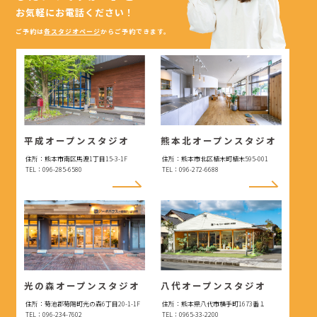
お気軽にお電話ください！
ご予約は
各スタジオページ
からご予約できます。
平成オープンスタジオ
熊本北オープンスタジオ
住所：熊本市南区馬渡1丁目15-3-1F
住所：熊本市北区植木町植木595-001
TEL：096-285-6580
TEL：096-272-6688
光の森オープンスタジオ
八代オープンスタジオ
住所：菊池郡菊陽町光の森6丁目20-1-1F
住所：熊本県八代市横手町1673番１
TEL：096-234-7602
TEL：0965-33-2200