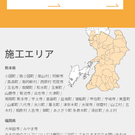
施工エリア
熊本県
小国町 / 南小国町 / 産山村 / 阿蘇市
/ 高森町 / 南阿蘇村 / 西原村
荒尾市
/ 玉名市 / 南関町 / 和水町 / 玉東町 /
山鹿市 / 菊池市 / 合志市 / 大津町 /
菊陽町
熊本市 / 宇土市 / 嘉島町 / 益城町 / 御船町 / 甲佐町 / 宇城市 / 美里町
/ 山都町
八代市 / 氷川町 / 葦北町 / 津奈木町 / 水俣市 / 球磨村 / 山江村 / 五
木村 / 相良村
人吉市 / 錦町 / あさぎり町
多良木町 / 湯前町 / 水上村
福岡県
大牟田市 / みやま市
※その他のエリアについては個別にご対応しておりますのでお問い合わせ