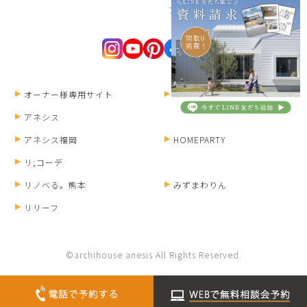
プライバシーポリシー
オーナー様専用サイト
ANESIS RECRUIT
アネシス
アネシス福岡
HOMEPARTY
リ;コーデ
リノベる。熊本
みずまわりん
リリーフ
©archihouse anesis All Rights Reserved.