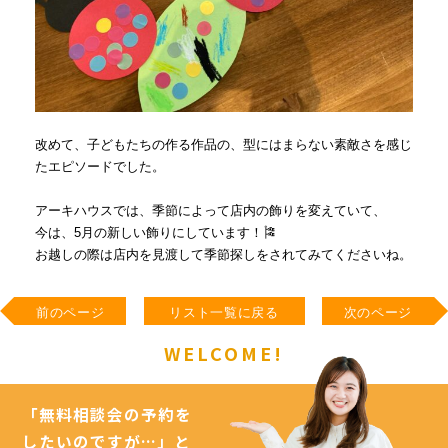
改めて、子どもたちの作る作品の、型にはまらない素敵さを感じ
たエピソードでした。
アーキハウスでは、季節によって店内の飾りを変えていて、
今は、
5
月の新しい飾りにしています！🎏
お越しの際は店内を見渡して季節探しをされてみてくださいね。
前のページ
リスト一覧に戻る
次のページ
WELCOME!
「無料相談会の予約を
したいのですが…」
と