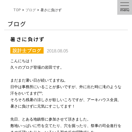
menu
TOP
>
ブログ
>
暑さに負けず
ブログ
暑さに負けず
設計士ブログ
2018.08.05
こんにちは！
久々のブログ登場の岩田です。
まだまだ暑い日が続いてますね。
日中は事務所にいることが多いですが、外に出た時に滝のような
汗をかいてます(^^;
そろそろ残暑の涼しさが欲しいころですが、アーキハウス全員、
暑さに負けずに元気にすごしてます！
先日、とある地鎮祭に参加させて頂きました。
敷地いっぱいに竹を立てたり、穴を掘ったり、祭事の司会進行を