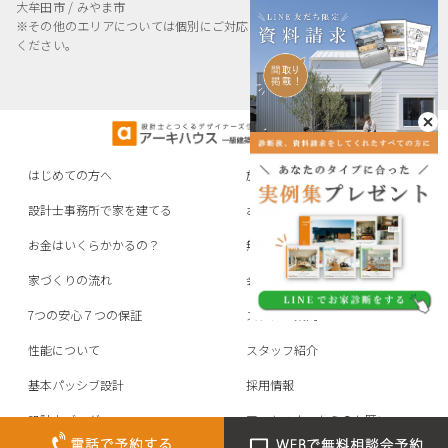
大牟田市 / みやま市
※その他のエリアについては個別にご対応しておりますのでお問い合わせ
ください。
はじめての方へ
施工事例
設計士事務所で家を建てる
お客様の声
お金はいくらかかるの？
無料相談会申し込み
家づくりの流れ
会社概要
7つの安心７つの保証
スタジオ案内
性能について
スタッフ紹介
基本パッシブ設計
採用情報
設計士ブログ
アーキハウスからのお願い