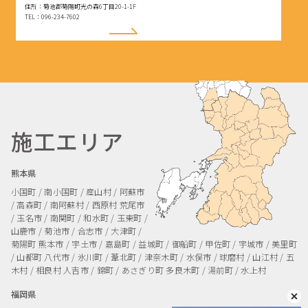
住所：菊池郡菊陽町光の森6丁目20-1-1F
TEL：096-234-7602
施工エリア
熊本県
小国町 / 南小国町 / 産山村 / 阿蘇市
/ 高森町 / 南阿蘇村 / 西原村
荒尾市
/ 玉名市 / 南関町 / 和水町 / 玉東町 /
山鹿市 / 菊池市 / 合志市 / 大津町 /
菊陽町
熊本市 / 宇土市 / 嘉島町 / 益城町 / 御船町 / 甲佐町 / 宇城市 / 美里町
/ 山都町
八代市 / 氷川町 / 葦北町 / 津奈木町 / 水俣市 / 球磨村 / 山江村 / 五
木村 / 相良村
人吉市 / 錦町 / あさぎり町
多良木町 / 湯前町 / 水上村
福岡県