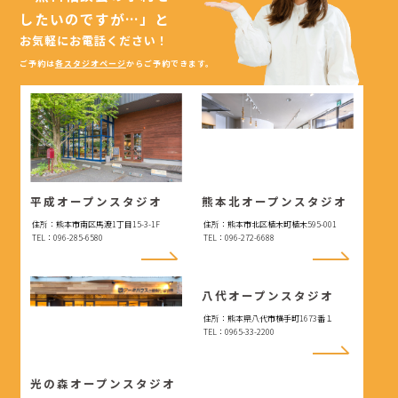
したいのですが…」
と
お気軽にお電話ください！
ご予約は
各スタジオページ
からご予約できます。
平成オープンスタジオ
熊本北オープンスタジオ
住所：熊本市南区馬渡1丁目15-3-1F
住所：熊本市北区植木町植木595-001
TEL：096-285-6580
TEL：096-272-6688
八代オープンスタジオ
住所：熊本県八代市横手町1673番１
TEL：0965-33-2200
光の森オープンスタジオ