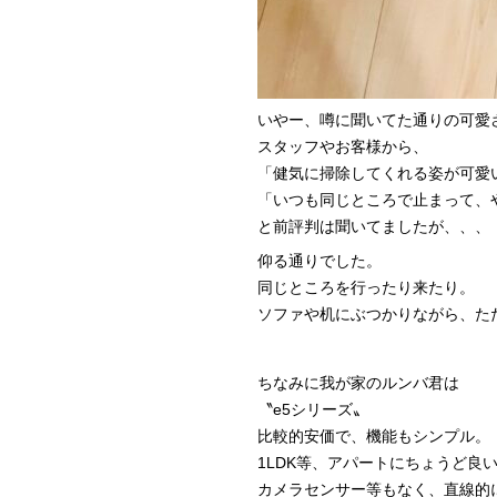
いやー、噂に聞いてた通りの可愛
スタッフやお客様から、
「健気に掃除してくれる姿が可愛
「いつも同じところで止まって、
と前評判は聞いてましたが、、、
仰る通りでした。
同じところを行ったり来たり。
ソファや机にぶつかりながら、た
ちなみに我が家のルンバ君は
〝e5シリーズ〟
比較的安価で、機能もシンプル。
1LDK等、アパートにちょうど良
カメラセンサー等もなく、直線的