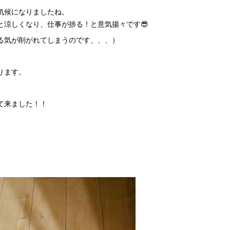
気候になりましたね。
と涼しくなり、仕事が捗る！と意気揚々です😎
る気が削がれてしまうのです、、、）
ります。
て来ました！！