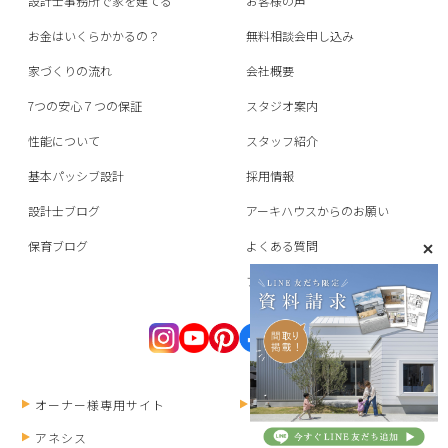
設計士事務所で家を建てる
お客様の声
お金はいくらかかるの？
無料相談会申し込み
家づくりの流れ
会社概要
7つの安心７つの保証
スタジオ案内
性能について
スタッフ紹介
基本パッシブ設計
採用情報
設計士ブログ
アーキハウスからのお願い
保育ブログ
よくある質問
プライバシーポリシー
オーナー様専用サイト
ANESIS RECRUIT
アネシス