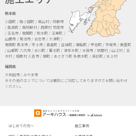
熊本県
小国町 / 南小国町 / 産山村 / 阿蘇市
/ 高森町 / 南阿蘇村 / 西原村
荒尾市
/ 玉名市 / 南関町 / 和水町 / 玉東町 /
山鹿市 / 菊池市 / 合志市 / 大津町 /
菊陽町
熊本市 / 宇土市 / 嘉島町 / 益城町 / 御船町 / 甲佐町 / 宇城市 / 美里町
/ 山都町
八代市 / 氷川町 / 葦北町 / 津奈木町 / 水俣市 / 球磨村 / 山江村 / 五
木村 / 相良村
人吉市 / 錦町 / あさぎり町
多良木町 / 湯前町 / 水上村
福岡県
大牟田市 / みやま市
※その他のエリアについては個別にご対応しておりますのでお問い合わせ
ください。
はじめての方へ
施工事例