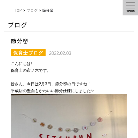
menu
TOP
>
ブログ
>
節分👹
ブログ
節分👹
保育士ブログ
2022.02.03
こんにちは!
保育士の市ノ木です。
皆さん、今日は
2
月
3
日、節分👹の日ですね！
平成店の壁面もかわいい節分仕様にしました✨