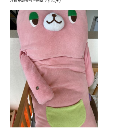
注射を頑張った勲章ですね
(
笑
)