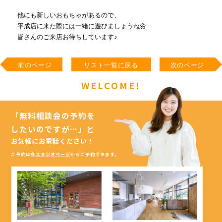
他にも新しいおもちゃがあるので、
平成店に来た際には一緒に遊びましょうね🌼
皆さんのご来店お待ちしています♪
前のページ
リスト一覧に戻る
次のページ
WELCOME!
「無料相談会の予約を
したいのですが…」
と
お気軽にお電話ください！
ご予約は
各スタジオページ
からご予約できます。