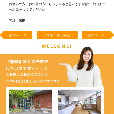
お休みの方、お仕事の方いらっしゃると思いますが熱中症には十
分お気をつけてください！
設計 濱田
前のページ
リスト一覧に戻る
次のページ
WELCOME!
「無料相談会の予約を
したいのですが…」
と
お気軽にお電話ください！
ご予約は
各スタジオページ
からご予約できます。