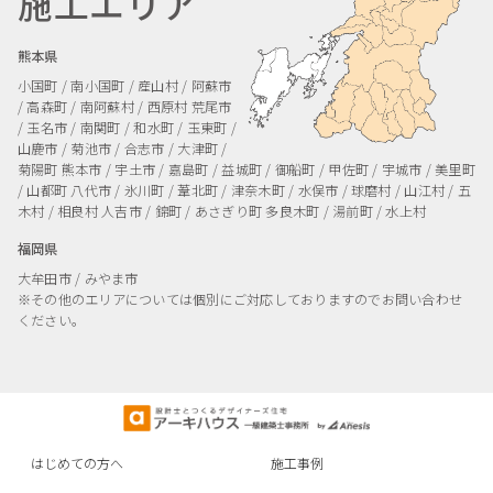
施工エリア
熊本県
小国町 / 南小国町 / 産山村 / 阿蘇市
/ 高森町 / 南阿蘇村 / 西原村
荒尾市
/ 玉名市 / 南関町 / 和水町 / 玉東町 /
山鹿市 / 菊池市 / 合志市 / 大津町 /
菊陽町
熊本市 / 宇土市 / 嘉島町 / 益城町 / 御船町 / 甲佐町 / 宇城市 / 美里町
/ 山都町
八代市 / 氷川町 / 葦北町 / 津奈木町 / 水俣市 / 球磨村 / 山江村 / 五
木村 / 相良村
人吉市 / 錦町 / あさぎり町
多良木町 / 湯前町 / 水上村
福岡県
大牟田市 / みやま市
※その他のエリアについては個別にご対応しておりますのでお問い合わせ
ください。
はじめての方へ
施工事例