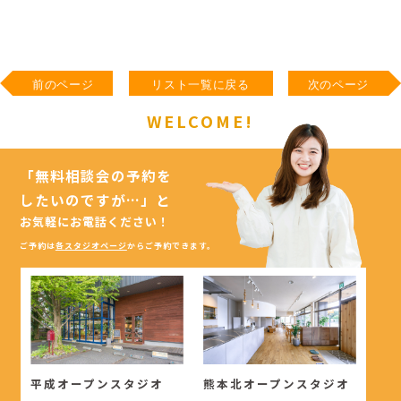
前のページ
リスト一覧に戻る
次のページ
WELCOME!
「無料相談会の予約を
したいのですが…」
と
お気軽にお電話ください！
ご予約は
各スタジオページ
からご予約できます。
平成オープンスタジオ
熊本北オープンスタジオ