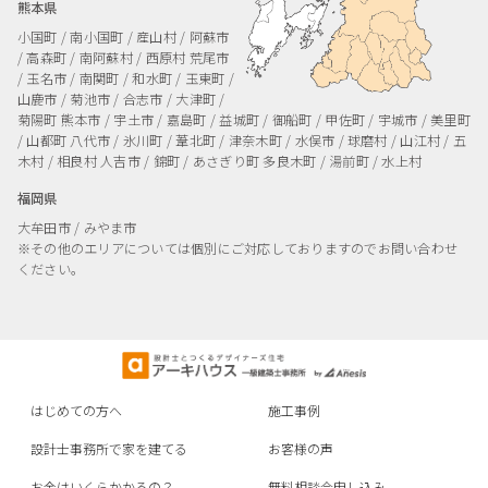
熊本県
小国町 / 南小国町 / 産山村 / 阿蘇市
/ 高森町 / 南阿蘇村 / 西原村
荒尾市
/ 玉名市 / 南関町 / 和水町 / 玉東町 /
山鹿市 / 菊池市 / 合志市 / 大津町 /
菊陽町
熊本市 / 宇土市 / 嘉島町 / 益城町 / 御船町 / 甲佐町 / 宇城市 / 美里町
/ 山都町
八代市 / 氷川町 / 葦北町 / 津奈木町 / 水俣市 / 球磨村 / 山江村 / 五
木村 / 相良村
人吉市 / 錦町 / あさぎり町
多良木町 / 湯前町 / 水上村
福岡県
大牟田市 / みやま市
※その他のエリアについては個別にご対応しておりますのでお問い合わせ
ください。
はじめての方へ
施工事例
設計士事務所で家を建てる
お客様の声
お金はいくらかかるの？
無料相談会申し込み