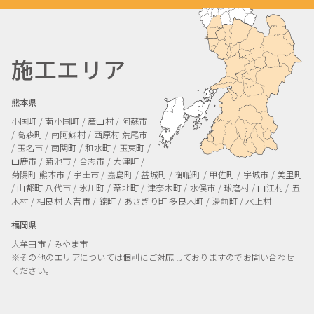
施工エリア
熊本県
小国町 / 南小国町 / 産山村 / 阿蘇市
/ 高森町 / 南阿蘇村 / 西原村
荒尾市
/ 玉名市 / 南関町 / 和水町 / 玉東町 /
山鹿市 / 菊池市 / 合志市 / 大津町 /
菊陽町
熊本市 / 宇土市 / 嘉島町 / 益城町 / 御船町 / 甲佐町 / 宇城市 / 美里町
/ 山都町
八代市 / 氷川町 / 葦北町 / 津奈木町 / 水俣市 / 球磨村 / 山江村 / 五
木村 / 相良村
人吉市 / 錦町 / あさぎり町
多良木町 / 湯前町 / 水上村
福岡県
大牟田市 / みやま市
※その他のエリアについては個別にご対応しておりますのでお問い合わせ
ください。