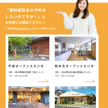
「無料相談会の予約を
したいのですが…」
と
お気軽にお電話ください！
ご予約は
各スタジオページ
からご予約できます。
平成オープンスタジオ
熊本北オープンスタジオ
住所：熊本市南区馬渡1丁目15-3-1F
住所：熊本市北区植木町植木595-001
TEL：096-285-6580
TEL：096-272-6688