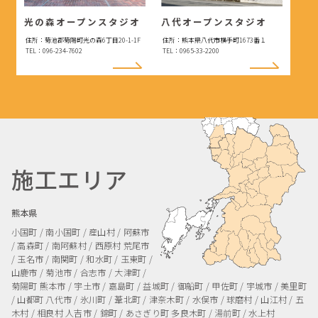
光の森オープンスタジオ
八代オープンスタジオ
住所：菊池郡菊陽町光の森6丁目20-1-1F
住所：熊本県八代市横手町1673番１
TEL：096-234-7602
TEL：0965-33-2200
施工エリア
熊本県
小国町 / 南小国町 / 産山村 / 阿蘇市
/ 高森町 / 南阿蘇村 / 西原村
荒尾市
/ 玉名市 / 南関町 / 和水町 / 玉東町 /
山鹿市 / 菊池市 / 合志市 / 大津町 /
菊陽町
熊本市 / 宇土市 / 嘉島町 / 益城町 / 御船町 / 甲佐町 / 宇城市 / 美里町
/ 山都町
八代市 / 氷川町 / 葦北町 / 津奈木町 / 水俣市 / 球磨村 / 山江村 / 五
木村 / 相良村
人吉市 / 錦町 / あさぎり町
多良木町 / 湯前町 / 水上村