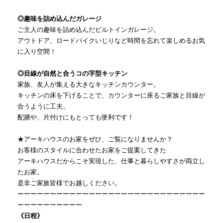
◎趣味を詰め込んだガレージ
ご主人の趣味を詰め込んだビルトインガレージ。
アウトドア、ロードバイクいじりなど時間を忘れて楽しめるお気
に入り空間！
◎目線が自然と合うコの字型キッチン
家族、友人が集える大きなキッチンカウンター。
キッチンの床を下げることで、カウンターに座るご家族と目線が
合うように工夫。
配膳や、片付けにもとっても便利です！
★アーキハウスのお家をぜひ、ご覧になりませんか？
お客様のスタイルに合わせたお家をご提案してきた
アーキハウスだからこそ実現した、仕事と暮らしやすさが両立し
たお家。
是非ご家族皆様でお越しください。
ーーーーーーーーーーーーーーーーーーーーーーーーーーーーー
ーーーーーーーーーー
《日程》