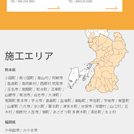
TEL：096-234-7602
TEL：0965-33-2200
施工エリア
熊本県
小国町 / 南小国町 / 産山村 / 阿蘇市
/ 高森町 / 南阿蘇村 / 西原村
荒尾市
/ 玉名市 / 南関町 / 和水町 / 玉東町 /
山鹿市 / 菊池市 / 合志市 / 大津町 /
菊陽町
熊本市 / 宇土市 / 嘉島町 / 益城町 / 御船町 / 甲佐町 / 宇城市 / 美里町
/ 山都町
八代市 / 氷川町 / 葦北町 / 津奈木町 / 水俣市 / 球磨村 / 山江村 / 五
木村 / 相良村
人吉市 / 錦町 / あさぎり町
多良木町 / 湯前町 / 水上村
福岡県
大牟田市 / みやま市