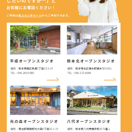
したいのですが…」
と
お気軽にお電話ください！
ご予約は
各スタジオページ
からご予約できます。
平成オープンスタジオ
熊本北オープンスタジオ
住所：熊本市南区馬渡1丁目15-3-1F
住所：熊本市北区植木町植木595-001
TEL：096-285-6580
TEL：096-272-6688
光の森オープンスタジオ
八代オープンスタジオ
住所：菊池郡菊陽町光の森6丁目20-1-1F
住所：熊本県八代市横手町1673番１