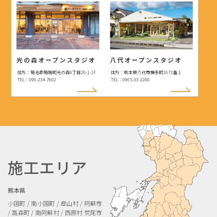
光の森オープンスタジオ
八代オープンスタジオ
住所：菊池郡菊陽町光の森6丁目20-1-1F
住所：熊本県八代市横手町1673番１
TEL：096-234-7602
TEL：0965-33-2200
施工エリア
熊本県
小国町 / 南小国町 / 産山村 / 阿蘇市
/ 高森町 / 南阿蘇村 / 西原村
荒尾市