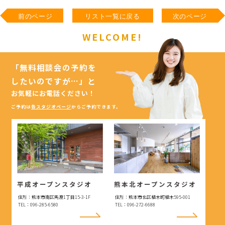
前のページ
リスト一覧に戻る
次のページ
WELCOME!
「無料相談会の予約を
したいのですが…」
と
お気軽にお電話ください！
ご予約は
各スタジオページ
からご予約できます。
平成オープンスタジオ
熊本北オープンスタジオ
住所：熊本市南区馬渡1丁目15-3-1F
住所：熊本市北区植木町植木595-001
TEL：096-285-6580
TEL：096-272-6688