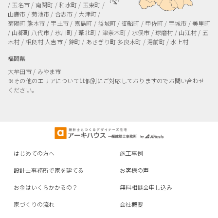
/ 玉名市 / 南関町 / 和水町 / 玉東町 /
山鹿市 / 菊池市 / 合志市 / 大津町 /
菊陽町
熊本市 / 宇土市 / 嘉島町 / 益城町 / 御船町 / 甲佐町 / 宇城市 / 美里町
/ 山都町
八代市 / 氷川町 / 葦北町 / 津奈木町 / 水俣市 / 球磨村 / 山江村 / 五
木村 / 相良村
人吉市 / 錦町 / あさぎり町
多良木町 / 湯前町 / 水上村
福岡県
大牟田市 / みやま市
※その他のエリアについては個別にご対応しておりますのでお問い合わせ
ください。
はじめての方へ
施工事例
設計士事務所で家を建てる
お客様の声
お金はいくらかかるの？
無料相談会申し込み
家づくりの流れ
会社概要