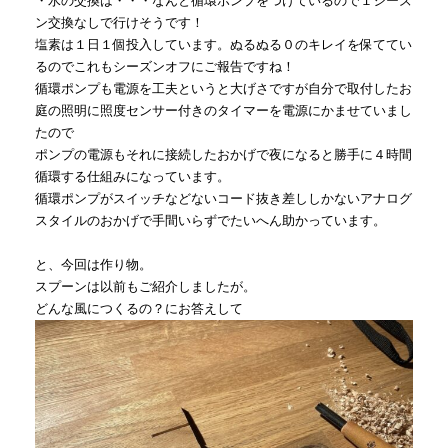
・水の交換は・・・なんと循環ポンプをつけているので１シーズ
ン交換なしで行けそうです！
塩素は１日１個投入しています。ぬるぬる０のキレイを保ててい
るのでこれもシーズンオフにご報告ですね！
循環ポンプも電源を工夫というと大げさですが自分で取付したお
庭の照明に照度センサー付きのタイマーを電源にかませていまし
たので
ポンプの電源もそれに接続したおかげで夜になると勝手に４時間
循環する仕組みになっています。
循環ポンプがスイッチなどないコード抜き差ししかないアナログ
スタイルのおかげで手間いらずでたいへん助かっています。
と、今回は作り物。
スプーンは以前もご紹介しましたが。
どんな風につくるの？にお答えして