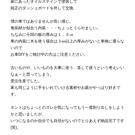
家にあったオイルステインで塗装して
純正のダッシュボードを外して交換。
僕の車ではありませんが良い感じ。
無垢材が似合う内装・・・ちょっとうらやましい。
ちなみに今回の板の厚みは１．５㎝
車の内装に木を使う場合は３㎜以上の厚みがないと車検に通らな
いので
お車DIYをご検討中の方はご注意ください。
古いものや、いいものを大事に使う、直して使うという考えいい
なぁ～と思ってしまう。
受注生産でした。
家も同じように手をいれていける素材やお庭がやっぱり好きで
す。
ホントはちょっとのズレが気になってもう一度削り出しをしよう
かと思いましたが、
いつになるのか自分でも自信がないのでとりあえず納品完了です
(笑)。