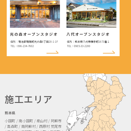
光の森オープンスタジオ
八代オープンスタジオ
住所：菊池郡菊陽町光の森6丁目20-1-1F
住所：熊本県八代市横手町1673番１
TEL：096-234-7602
TEL：0965-33-2200
施工エリア
熊本県
小国町 / 南小国町 / 産山村 / 阿蘇市
/ 高森町 / 南阿蘇村 / 西原村
荒尾市