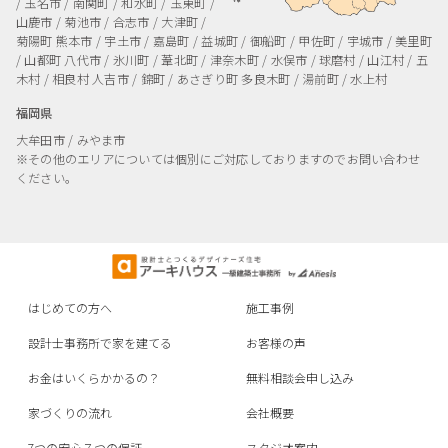
/ 玉名市 / 南関町 / 和水町 / 玉東町 /
山鹿市 / 菊池市 / 合志市 / 大津町 /
菊陽町
熊本市 / 宇土市 / 嘉島町 / 益城町 / 御船町 / 甲佐町 / 宇城市 / 美里町
/ 山都町
八代市 / 氷川町 / 葦北町 / 津奈木町 / 水俣市 / 球磨村 / 山江村 / 五
木村 / 相良村
人吉市 / 錦町 / あさぎり町
多良木町 / 湯前町 / 水上村
福岡県
大牟田市 / みやま市
※その他のエリアについては個別にご対応しておりますのでお問い合わせ
ください。
はじめての方へ
施工事例
設計士事務所で家を建てる
お客様の声
お金はいくらかかるの？
無料相談会申し込み
家づくりの流れ
会社概要
7つの安心７つの保証
スタジオ案内