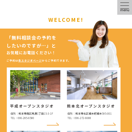
menu
WELCOME!
「無料相談会の予約を
したいのですが…」
と
お気軽にお電話ください！
ご予約は
各スタジオページ
からご予約できます。
平成オープンスタジオ
熊本北オープンスタジオ
住所：熊本市南区馬渡1丁目15-3-1F
住所：熊本市北区植木町植木595-001
TEL：096-285-6580
TEL：096-272-6688