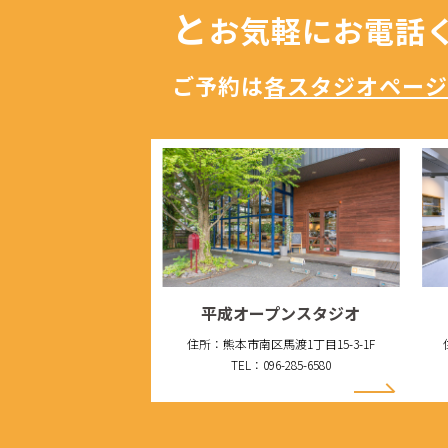
と
お気軽にお電話
ご予約は
各スタジオページ
平成オープンスタジオ
住所：熊本市南区馬渡1丁目15-3-1F
TEL：096-285-6580