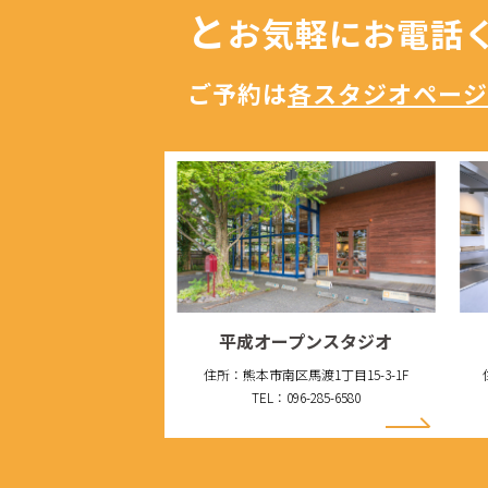
と
お気軽にお電話
ご予約は
各スタジオページ
平成オープンスタジオ
住所：熊本市南区馬渡1丁目15-3-1F
TEL：096-285-6580