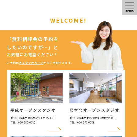
menu
WELCOME!
「無料相談会の予約を
したいのですが…」
と
お気軽にお電話ください！
ご予約は
各スタジオページ
からご予約できます。
平成オープンスタジオ
熊本北オープンスタジオ
住所：熊本市南区馬渡1丁目15-3-1F
住所：熊本市北区植木町植木595-001
TEL：096-285-6580
TEL：096-272-6688