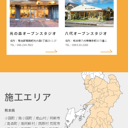
光の森オープンスタジオ
八代オープンスタジオ
住所：菊池郡菊陽町光の森6丁目20-1-1F
住所：熊本県八代市横手町1673番１
TEL：096-234-7602
TEL：0965-33-2200
施工エリア
熊本県
小国町 / 南小国町 / 産山村 / 阿蘇市
/ 高森町 / 南阿蘇村 / 西原村
荒尾市