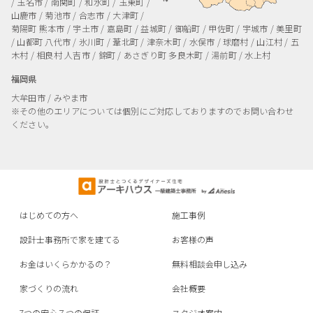
/ 玉名市 / 南関町 / 和水町 / 玉東町 /
山鹿市 / 菊池市 / 合志市 / 大津町 /
菊陽町
熊本市 / 宇土市 / 嘉島町 / 益城町 / 御船町 / 甲佐町 / 宇城市 / 美里町
/ 山都町
八代市 / 氷川町 / 葦北町 / 津奈木町 / 水俣市 / 球磨村 / 山江村 / 五
木村 / 相良村
人吉市 / 錦町 / あさぎり町
多良木町 / 湯前町 / 水上村
福岡県
大牟田市 / みやま市
※その他のエリアについては個別にご対応しておりますのでお問い合わせ
ください。
はじめての方へ
施工事例
設計士事務所で家を建てる
お客様の声
お金はいくらかかるの？
無料相談会申し込み
家づくりの流れ
会社概要
7つの安心７つの保証
スタジオ案内