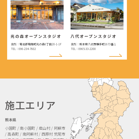
光の森オープンスタジオ
八代オープンスタジオ
住所：菊池郡菊陽町光の森6丁目20-1-1F
住所：熊本県八代市横手町1673番１
TEL：096-234-7602
TEL：0965-33-2200
施工エリア
熊本県
小国町 / 南小国町 / 産山村 / 阿蘇市
/ 高森町 / 南阿蘇村 / 西原村
荒尾市