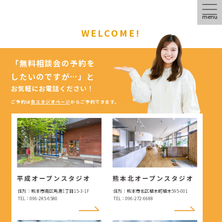
menu
WELCOME!
「無料相談会の予約を
したいのですが…」
と
お気軽にお電話ください！
ご予約は
各スタジオページ
からご予約できます。
平成オープンスタジオ
熊本北オープンスタジオ
住所：熊本市南区馬渡1丁目15-3-1F
住所：熊本市北区植木町植木595-001
TEL：096-285-6580
TEL：096-272-6688