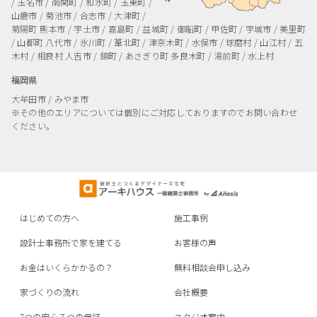
/ 玉名市 / 南関町 / 和水町 / 玉東町 /
山鹿市 / 菊池市 / 合志市 / 大津町 /
菊陽町
熊本市 / 宇土市 / 嘉島町 / 益城町 / 御船町 / 甲佐町 / 宇城市 / 美里町
/ 山都町
八代市 / 氷川町 / 葦北町 / 津奈木町 / 水俣市 / 球磨村 / 山江村 / 五
木村 / 相良村
人吉市 / 錦町 / あさぎり町
多良木町 / 湯前町 / 水上村
福岡県
大牟田市 / みやま市
※その他のエリアについては個別にご対応しておりますのでお問い合わせ
ください。
はじめての方へ
施工事例
設計士事務所で家を建てる
お客様の声
お金はいくらかかるの？
無料相談会申し込み
家づくりの流れ
会社概要
7つの安心７つの保証
スタジオ案内